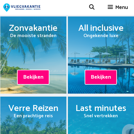
Spring
Menu
naar
inhoud
Zonvakantie
All inclusive
De mooiste stranden
Ongekende luxe
Bekijken
Bekijken
Verre Reizen
Last minutes
Een prachtige reis
Snel vertrekken