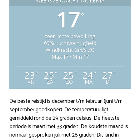
WEERSVERWACHTING KENIA
17
°
zeer lichte bewolking
69% Luchtvochtigheid
Windkracht: 2m/s ZO
Max 17 • Min 17
23
25
25
24
27
°
°
°
°
°
VR
ZA
ZO
MA
DI
De beste reistijd is december t/m februari (juni t/m
september goedkoper). De temperatuur ligt
gemiddeld rond de 29 graden celsius. De heetste
periode is maart met 33 graden. De koudste maand is
normaal gesproken juli met 28 graden. Dit land in