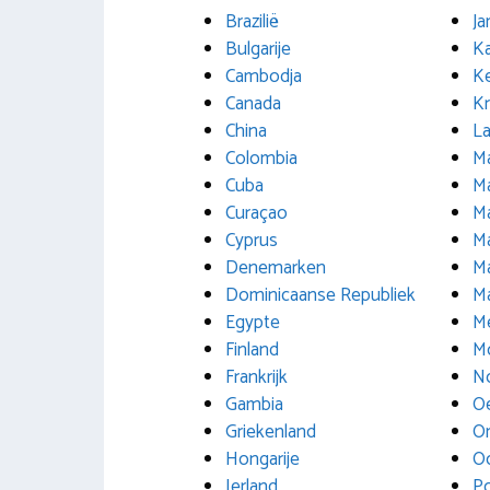
Brazilië
Ja
Bulgarije
Ka
Cambodja
Ke
Canada
Kr
China
L
Colombia
M
Cuba
Ma
Curaçao
Ma
Cyprus
Ma
Denemarken
M
Dominicaanse Republiek
Ma
Egypte
M
Finland
M
Frankrijk
N
Gambia
Oe
Griekenland
O
Hongarije
Oo
Ierland
P