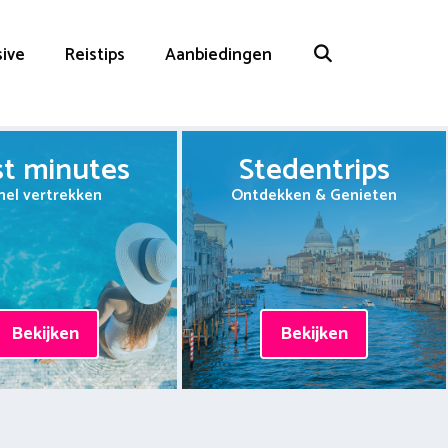
sive
Reistips
Aanbiedingen
st minutes
Stedentrips
nel vertrekken
Ontdekken & Genieten
Bekijken
Bekijken