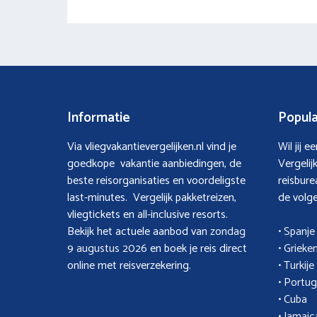
Informatie
Popula
Via vliegvakantievergelijken.nl vind je
Wil jij 
goedkope vakantie aanbiedingen, de
Vergelij
beste reisorganisaties en voordeligste
reisbure
last-minutes. Vergelijk pakketreizen,
de volge
vliegtickets en all-inclusive resorts.
Bekijk het actuele aanbod van
zondag
• Spanje
9 augustus 2026
en boek je reis direct
• Grieke
online met reisverzekering.
• Turkije
•
Portug
•
Cuba
•
Jamaic