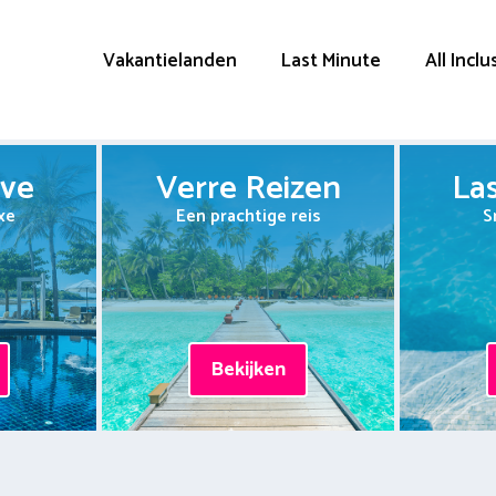
Vakantielanden
Last Minute
All Inclu
ive
Verre Reizen
La
xe
Een prachtige reis
S
Bekijken