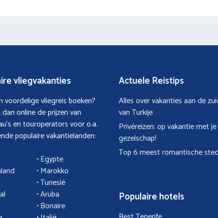
ire vliegvakanties
Actuele Reistips
een voordelige vliegreis boeken?
Alles over vakanties aan de zu
k dan online de prijzen van
van Turkije
au’s en touroperators voor o.a.
Privéreizen: op vakantie met je
nde populaire vakantielanden:
gezelschap!
Top 6 meest romantische sted
• Egypte
nland
•
Marokko
• Tunesië
al
•
Aruba
Populaire hotels
• Bonaire
Best Tenerife
a
•
Italië