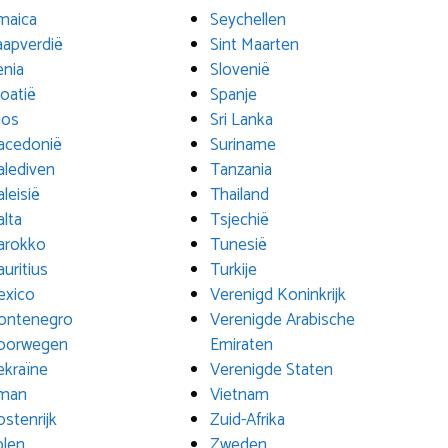
maica
Seychellen
apverdië
Sint Maarten
nia
Slovenië
oatië
Spanje
aos
Sri Lanka
acedonië
Suriname
lediven
Tanzania
leisië
Thailand
lta
Tsjechië
arokko
Tunesië
uritius
Turkije
exico
Verenigd Koninkrijk
ontenegro
Verenigde Arabische
oorwegen
Emiraten
kraïne
Verenigde Staten
man
Vietnam
stenrijk
Zuid-Afrika
olen
Zweden