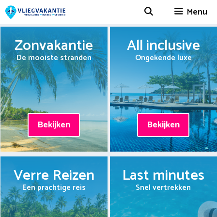
Spring
Menu
naar
inhoud
Zonvakantie
All inclusive
De mooiste stranden
Ongekende luxe
Bekijken
Bekijken
Verre Reizen
Last minutes
Een prachtige reis
Snel vertrekken