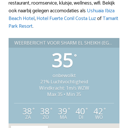
restaurant, roomservice, kluisje, wellness, wifi. Bekijk
ook naarbij gelegen accomodaties als
Ushuaia Ibiza
Beach Hotel
,
Hotel Fuerte Conil Costa Luz
of
Tamarit
Park Resort
.
WEERBERICHT VOOR SHARM EL SHEIKH (EGYPTE)
35
°
onbewolkt
21% Luchtvochtigheid
Windkracht: 1m/s WZW
Max 35 • Min 35
38
38
39
40
42
°
°
°
°
°
ZA
ZO
MA
DI
WO