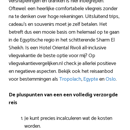
versnaperingen en dranken is hier inbegrepen.
Oftewel: een heerlijke comfortabele vliegreis zonder
na te denken over hoge rekeningen. Uitsluitend trips,
cadeau’s en souvenirs moet je zelf betalen. Het
betreft dus een mooie basis om helemaal op te gaan
in de Egyptische regio in het schitterende Sharm El
Sheikh. Is een Hotel Oriental Rivoli all-inclusive
vliegvakantie de beste optie voor mij? Op
vliegvakantievergelijken.nl check je allerlei positieve
en negatieve aspecten. Bekijk ook het reisaanbod
voor bestemmingen als
Tropolach
,
Egypte
en
Oslo
.
De pluspunten van een een volledig verzorgde
reis
Je kunt precies incalculeren wat de kosten
worden.