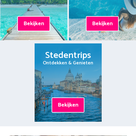
Bekijken
Bekijken
Stedentrips
Ontdekken & Genieten
Bekijken