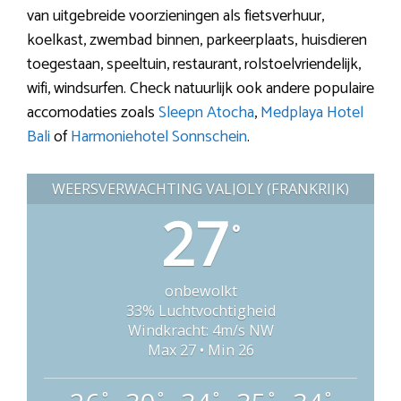
van uitgebreide voorzieningen als fietsverhuur,
koelkast, zwembad binnen, parkeerplaats, huisdieren
toegestaan, speeltuin, restaurant, rolstoelvriendelijk,
wifi, windsurfen. Check natuurlijk ook andere populaire
accomodaties zoals
Sleepn Atocha
,
Medplaya Hotel
Bali
of
Harmoniehotel Sonnschein
.
WEERSVERWACHTING VALJOLY (FRANKRIJK)
27
°
onbewolkt
33% Luchtvochtigheid
Windkracht: 4m/s NW
Max 27 • Min 26
°
°
°
°
°