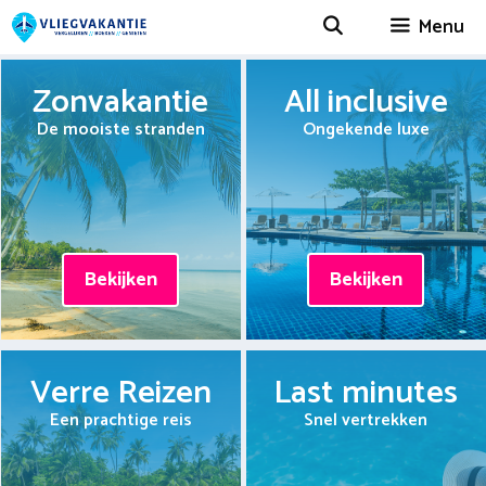
Spring
Menu
naar
inhoud
Zonvakantie
All inclusive
De mooiste stranden
Ongekende luxe
Bekijken
Bekijken
Verre Reizen
Last minutes
Een prachtige reis
Snel vertrekken