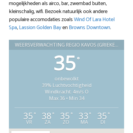
mogelijkheden als airco, bar, zwembad buiten,
kleinschalig, wifi. Bezoek natuurlijk ook andere
populaire accomodaties zoals
Wind Of Lara Hotel
Spa
,
Lassion Golden Bay
en
Browns Downtown
.
WEERSVERWACHTING REGIO KAVOS (GRIEKENLAND)
35
°
onbewolkt
39% Luchtvochtigheid
Windkracht: 4m/s O
Max 36 • Min 34
35
38
35
33
35
°
°
°
°
°
VR
ZA
ZO
MA
DI