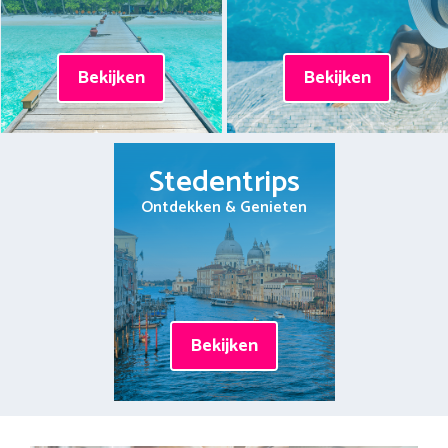
Bekijken
Bekijken
Stedentrips
Ontdekken & Genieten
Bekijken