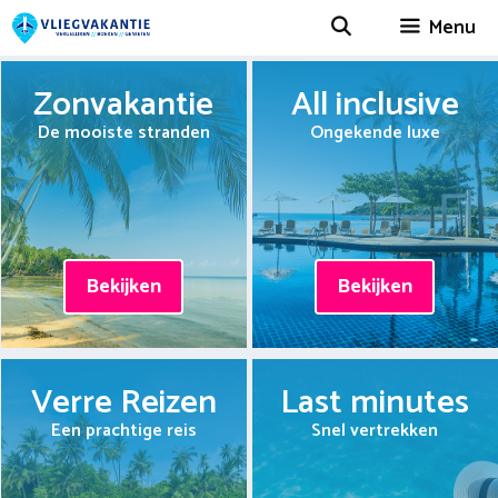
Spring
Menu
naar
inhoud
Zonvakantie
All inclusive
De mooiste stranden
Ongekende luxe
Bekijken
Bekijken
Verre Reizen
Last minutes
Een prachtige reis
Snel vertrekken