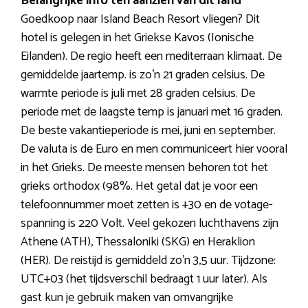
Belangrijke info ten aanzien van dit land
Goedkoop naar Island Beach Resort vliegen? Dit
hotel is gelegen in het Griekse Kavos (Ionische
Eilanden). De regio heeft een mediterraan klimaat. De
gemiddelde jaartemp. is zo’n 21 graden celsius. De
warmte periode is juli met 28 graden celsius. De
periode met de laagste temp is januari met 16 graden.
De beste vakantieperiode is mei, juni en september.
De valuta is de Euro en men communiceert hier vooral
in het Grieks. De meeste mensen behoren tot het
grieks orthodox (98%. Het getal dat je voor een
telefoonnummer moet zetten is +30 en de votage-
spanning is 220 Volt. Veel gekozen luchthavens zijn
Athene (ATH), Thessaloniki (SKG) en Heraklion
(HER). De reistijd is gemiddeld zo’n 3,5 uur. Tijdzone:
UTC+03 (het tijdsverschil bedraagt 1 uur later). Als
gast kun je gebruik maken van omvangrijke