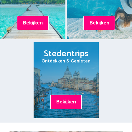
Bekijken
Bekijken
Stedentrips
Ontdekken & Genieten
Bekijken