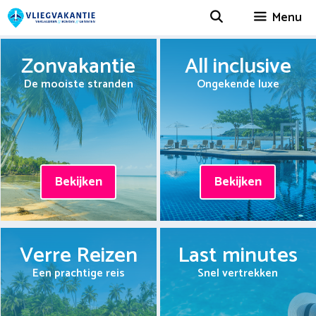
Spring
Menu
naar
inhoud
Zonvakantie
All inclusive
De mooiste stranden
Ongekende luxe
Bekijken
Bekijken
Verre Reizen
Last minutes
Een prachtige reis
Snel vertrekken