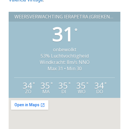
Valencia Vintage
.
WEERSVERWACHTING IERAPETRA (GRIEKENLAND)
31
°
onbewolkt
53% Luchtvochtigheid
Windkracht: 8m/s NNO
Max 31 • Min 30
34
35
35
35
34
°
°
°
°
°
ZO
MA
DI
WO
DO