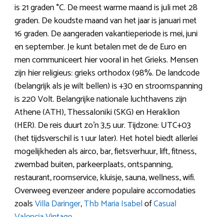
is 21 graden °C. De meest warme maand is juli met 28
graden. De koudste maand van het jaar is januari met
16 graden. De aangeraden vakantieperiode is mei, juni
en september. Je kunt betalen met de de Euro en
men communiceert hier vooral in het Grieks. Mensen
zijn hier religieus: grieks orthodox (98%. De landcode
(belangrijk als je wilt bellen) is +30 en stroomspanning
is 220 Volt. Belangrijke nationale luchthavens zijn
Athene (ATH), Thessaloniki (SKG) en Heraklion
(HER). De reis duurt zo’n 3,5 uur. Tijdzone: UTC+03
(het tijdsverschil is 1 uur later). Het hotel biedt allerlei
mogelijkheden als airco, bar, fietsverhuur, lift, fitness,
zwembad buiten, parkeerplaats, ontspanning,
restaurant, roomservice, kluisje, sauna, wellness, wifi.
Overweeg evenzeer andere populaire accomodaties
zoals
Villa Daringer
,
Thb Maria Isabel
of
Casual