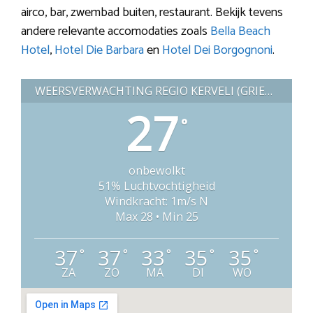
airco, bar, zwembad buiten, restaurant. Bekijk tevens
andere relevante accomodaties zoals
Bella Beach
Hotel
,
Hotel Die Barbara
en
Hotel Dei Borgognoni
.
WEERSVERWACHTING REGIO KERVELI (GRIEKENLAND)
27
°
onbewolkt
51% Luchtvochtigheid
Windkracht: 1m/s N
Max 28 • Min 25
37
37
33
35
35
°
°
°
°
°
ZA
ZO
MA
DI
WO