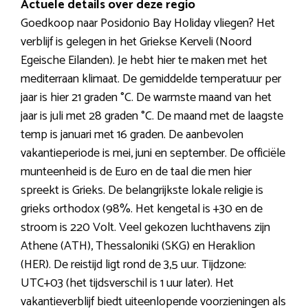
Actuele details over deze regio
Goedkoop naar Posidonio Bay Holiday vliegen? Het
verblijf is gelegen in het Griekse Kerveli (Noord
Egeische Eilanden). Je hebt hier te maken met het
mediterraan klimaat. De gemiddelde temperatuur per
jaar is hier 21 graden °C. De warmste maand van het
jaar is juli met 28 graden °C. De maand met de laagste
temp is januari met 16 graden. De aanbevolen
vakantieperiode is mei, juni en september. De officiële
munteenheid is de Euro en de taal die men hier
spreekt is Grieks. De belangrijkste lokale religie is
grieks orthodox (98%. Het kengetal is +30 en de
stroom is 220 Volt. Veel gekozen luchthavens zijn
Athene (ATH), Thessaloniki (SKG) en Heraklion
(HER). De reistijd ligt rond de 3,5 uur. Tijdzone:
UTC+03 (het tijdsverschil is 1 uur later). Het
vakantieverblijf biedt uiteenlopende voorzieningen als