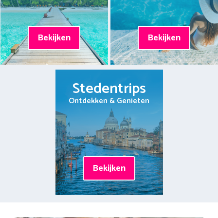
Bekijken
Bekijken
Stedentrips
Ontdekken & Genieten
Bekijken