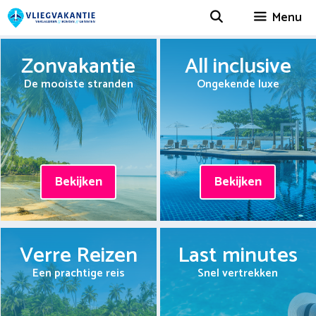
Spring
Menu
naar
inhoud
Zonvakantie
All inclusive
De mooiste stranden
Ongekende luxe
Bekijken
Bekijken
Verre Reizen
Last minutes
Een prachtige reis
Snel vertrekken