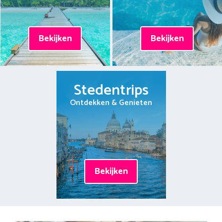
Bekijken
Bekijken
Stedentrips
Ontdekken & Genieten
Bekijken