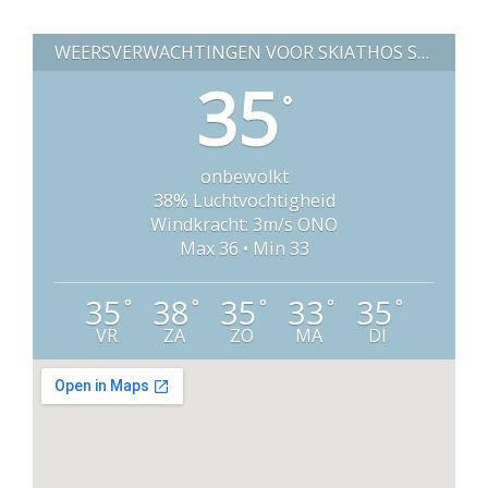
WEERSVERWACHTINGEN VOOR SKIATHOS STAD (GRIEKENLAND)
35
°
onbewolkt
38% Luchtvochtigheid
Windkracht: 3m/s ONO
Max 36 • Min 33
35
38
35
33
35
°
°
°
°
°
VR
ZA
ZO
MA
DI