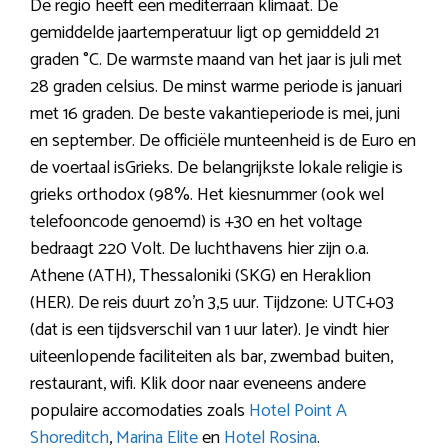
De regio heeft een mediterraan klimaat. De
gemiddelde jaartemperatuur ligt op gemiddeld 21
graden °C. De warmste maand van het jaar is juli met
28 graden celsius. De minst warme periode is januari
met 16 graden. De beste vakantieperiode is mei, juni
en september. De officiële munteenheid is de Euro en
de voertaal isGrieks. De belangrijkste lokale religie is
grieks orthodox (98%. Het kiesnummer (ook wel
telefooncode genoemd) is +30 en het voltage
bedraagt 220 Volt. De luchthavens hier zijn o.a.
Athene (ATH), Thessaloniki (SKG) en Heraklion
(HER). De reis duurt zo’n 3,5 uur. Tijdzone: UTC+03
(dat is een tijdsverschil van 1 uur later). Je vindt hier
uiteenlopende faciliteiten als bar, zwembad buiten,
restaurant, wifi. Klik door naar eveneens andere
populaire accomodaties zoals
Hotel Point A
Shoreditch
,
Marina Elite
en
Hotel Rosina
.