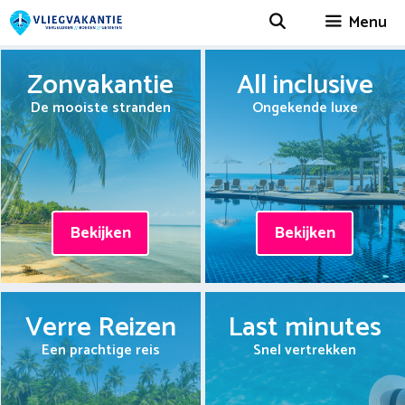
Spring
Menu
naar
inhoud
Zonvakantie
All inclusive
De mooiste stranden
Ongekende luxe
Bekijken
Bekijken
Verre Reizen
Last minutes
Een prachtige reis
Snel vertrekken