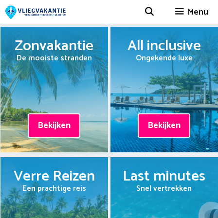
Spring
Menu
naar
inhoud
Zonvakantie
All inclusive
De mooiste stranden
Ongekende luxe
Bekijken
Bekijken
Verre Reizen
Last minutes
Een prachtige reis
Snel vertrekken