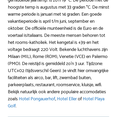
gemiddelde jaartemp. is zo’n 19 °C. De periode met de
hoogste temp is augustus met 33 graden °C. De minst
warme periode is januari met 14 graden. Een goede
vakantieperiode is april t/m juni, september en
oktober. De officiële munteenheid is de Euro en de
voertaal isItaliaans. De meeste mensen behoren tot
het rooms-katholiek. Het kengetal is +39 en het
voltage bedraagt 220 Volt. Bekende luchthavens zijn
Milaan (MIL), Rome (ROM), Venetie (VCE) en Palermo
(PMO). De reistijd is gemiddeld zo’n 3 uur. Tijdzone:
UTC+02 (tijdsverschil Geen). Je vindt hier omvangrijke
faciliteiten als airco, bar, lift, zwembad buiten,
parkeerplaats, restaurant, roomservice, kluisje, wifi.
Bekijk natuurlijk ook andere populaire accomodaties
zoals
Hotel Pongauerhof
,
Hotel Eller
of
Hotel Playa
Golf
.