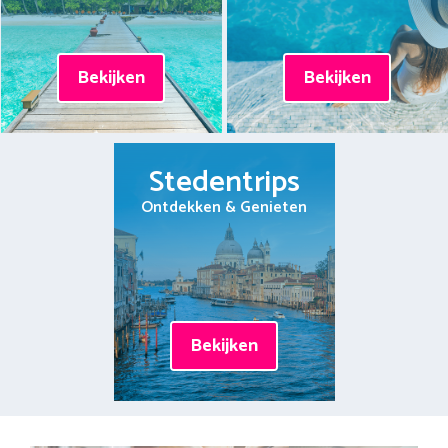
Bekijken
Bekijken
Stedentrips
Ontdekken & Genieten
Bekijken