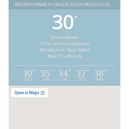
WEERSVERWACHTINGEN VOOR MASSA LUBRENSE (ITALIË)
30
°
licht bewolkt
61% Luchtvochtigheid
Windkracht: 4m/s NNO
Max 31 • Min 28
30
35
34
37
38
°
°
°
°
°
DO
VR
ZA
ZO
MA