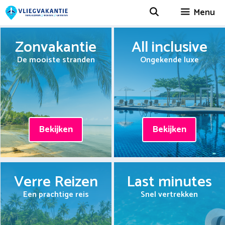
Spring
Menu
naar
inhoud
Zonvakantie
All inclusive
De mooiste stranden
Ongekende luxe
Bekijken
Bekijken
Verre Reizen
Last minutes
Een prachtige reis
Snel vertrekken