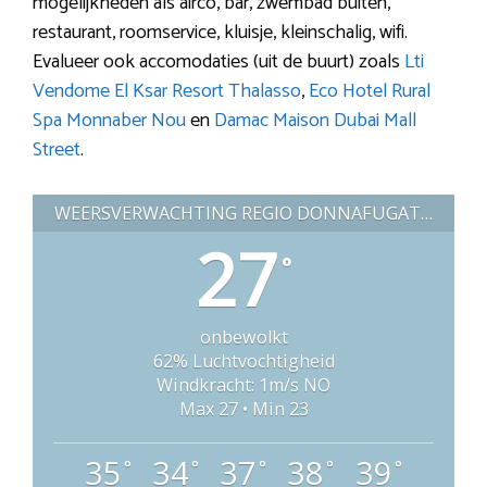
mogelijkheden als airco, bar, zwembad buiten,
restaurant, roomservice, kluisje, kleinschalig, wifi.
Evalueer ook accomodaties (uit de buurt) zoals
Lti
Vendome El Ksar Resort Thalasso
,
Eco Hotel Rural
Spa Monnaber Nou
en
Damac Maison Dubai Mall
Street
.
WEERSVERWACHTING REGIO DONNAFUGATA (ITALIË)
27
°
onbewolkt
62% Luchtvochtigheid
Windkracht: 1m/s NO
Max 27 • Min 23
35
34
37
38
39
°
°
°
°
°