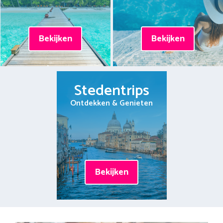
Bekijken
Bekijken
Stedentrips
Ontdekken & Genieten
Bekijken