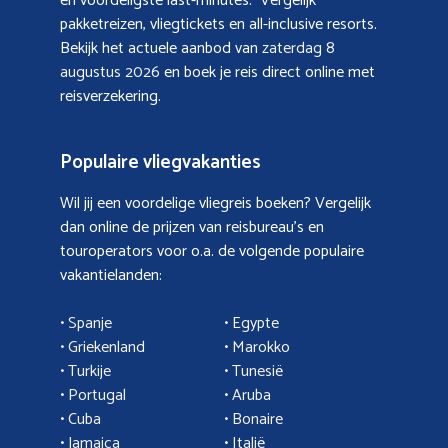
en voordeligste last-minutes. Vergelijk
pakketreizen, vliegtickets en all-inclusive resorts.
Bekijk het actuele aanbod van
zaterdag 8
augustus 2026
en boek je reis direct online met
reisverzekering.
Populaire vliegvakanties
Wil jij een voordelige vliegreis boeken? Vergelijk
dan online de prijzen van reisbureau’s en
touroperators voor o.a. de volgende populaire
vakantielanden:
• Spanje
• Egypte
• Griekenland
•
Marokko
• Turkije
• Tunesië
•
Portugal
•
Aruba
•
Cuba
• Bonaire
•
Jamaica
•
Italië