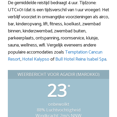
De gemiddelde reistijd bedraagt 4 uur. Tijdzone:
UTC+01 (dat is een tijdsverschil van 1 uur vroeger). Het
verblijf voorziet in omvangrijke voorzieningen als airco,
bar, kinderopvang, lift, fitness, koelkast, zwembad
binnen, kinderzwembad, zwembad buiten,
parkeerplaats, ontspanning, roomservice, kluisje,
sauna, wellness, wifi. Vergelijk eveneens andere
populaire accomodaties zoals
Temptation Cancun
Resort
,
Hotel Kalypso
of
Bull Hotel Reina Isabel Spa
.
WEERBERICHT VOOR AGADIR (MAROKKO)
23
°
onbewolkt
88% Luchtvochtigheid
Windkracht: 2m/s NNW