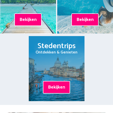
Bekijken
Bekijken
Stedentrips
Ontdekken & Genieten
Bekijken