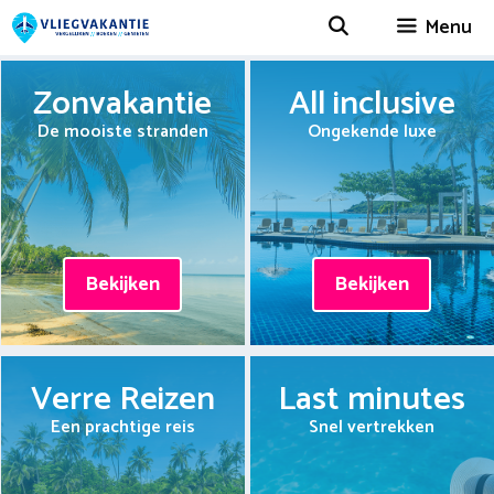
Spring
Menu
naar
inhoud
Zonvakantie
All inclusive
De mooiste stranden
Ongekende luxe
Bekijken
Bekijken
Verre Reizen
Last minutes
Een prachtige reis
Snel vertrekken