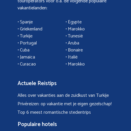
touroperators voor o.a. de volgende populaire
vakantielanden:
• Spanje
• Egypte
• Griekenland
•
Marokko
• Turkije
• Tunesië
•
Portugal
•
Aruba
•
Cuba
• Bonaire
•
Jamaica
•
Italië
• Curacao
•
Marokko
Actuele Reistips
Alles over vakanties aan de zuidkust van Turkije
Privéreizen: op vakantie met je eigen gezelschap!
Top 6 meest romantische stedentrips
Populaire hotels