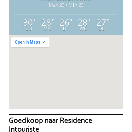
Max 23 • Min 23
30
28
26
28
27
°
°
°
°
°
ZO
MA
DI
WO
DO
Goedkoop naar Residence
Intouriste