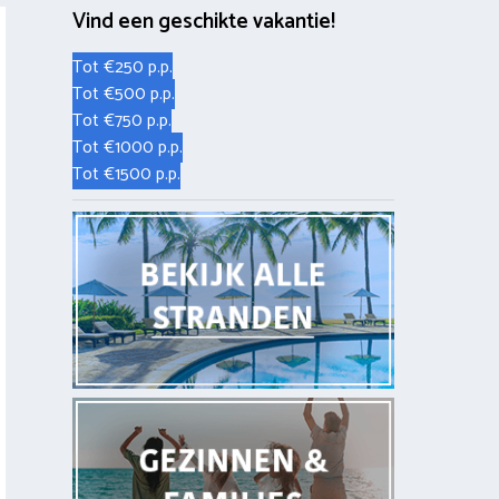
Vind een geschikte vakantie!
Tot €250 p.p.
Tot €500 p.p.
Tot €750 p.p.
Tot €1000 p.p.
Tot €1500 p.p.