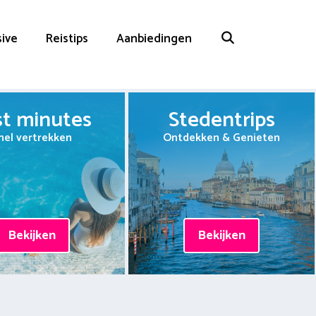
sive
Reistips
Aanbiedingen
st minutes
Stedentrips
nel vertrekken
Ontdekken & Genieten
Bekijken
Bekijken