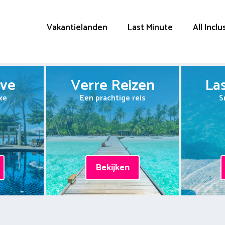
Vakantielanden
Last Minute
All Inclu
ive
Verre Reizen
La
xe
Een prachtige reis
S
Bekijken