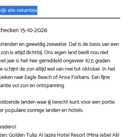
ijk alle vakanties
checken 15-10-2026
randen en geweldig zeewater. Dat is de basis van een
on is altijd dichtbij. Ons eigen land biedt nou niet
et jaar is het hier gemiddeld ongeveer 10,5 graden.
je schijnt de zon altijd wel van mei tot oktober. In het
boeken naar Eagle Beach of Anse Forbans. Een fijne
kantie vol zon en ontspanning.
voldoende landen waar jij terecht kunt voor een portie
eer populaire zonnige landen en hotels:
aradero)
n: Golden Tulip Al Jazira Hotel Resort (Mina Jebel Ali)