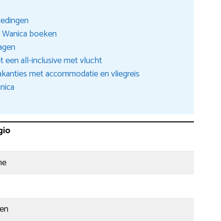
iedingen
r Wanica boeken
ragen
 een all-inclusive met vlucht
akanties met accommodatie en vliegreis
nica
gio
me
den