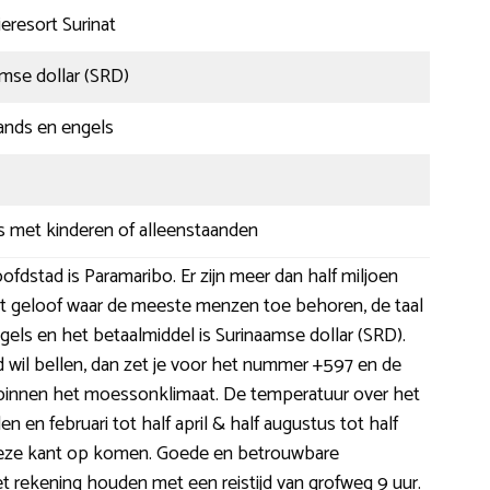
eresort Surinat
mse dollar (SRD)
ands en engels
s met kinderen of alleenstaanden
fdstad is Paramaribo. Er zijn meer dan half miljoen
t geloof waar de meeste menzen toe behoren, de taal
gels en het betaalmiddel is Surinaamse dollar (SRD).
nd wil bellen, dan zet je voor het nummer +597 en de
lt binnen het moessonklimaat. De temperatuur over het
en en februari tot half april & half augustus tot half
n deze kant op komen. Goede en betrouwbare
t rekening houden met een reistijd van grofweg 9 uur.