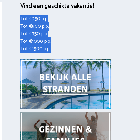
Vind een geschikte vakantie!
Tot €250 p.p.
Tot €500 p.p.
Tot €750 p.p.
Tot €1000 p.p.
Tot €1500 p.p.