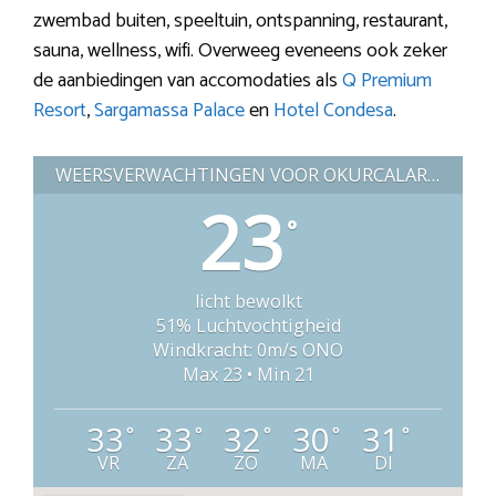
zwembad buiten, speeltuin, ontspanning, restaurant,
sauna, wellness, wifi. Overweeg eveneens ook zeker
de aanbiedingen van accomodaties als
Q Premium
Resort
,
Sargamassa Palace
en
Hotel Condesa
.
WEERSVERWACHTINGEN VOOR OKURCALAR (TURKIJE)
23
°
licht bewolkt
51% Luchtvochtigheid
Windkracht: 0m/s ONO
Max 23 • Min 21
33
33
32
30
31
°
°
°
°
°
VR
ZA
ZO
MA
DI