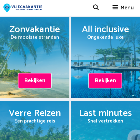
Spring
Menu
naar
inhoud
Zonvakantie
All inclusive
De mooiste stranden
Ongekende luxe
Bekijken
Bekijken
Verre Reizen
Last minutes
Een prachtige reis
Snel vertrekken