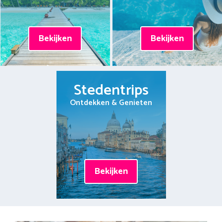
Bekijken
Bekijken
Stedentrips
Ontdekken & Genieten
Bekijken