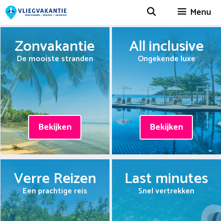
Spring
Menu
naar
inhoud
Zonvakantie
All inclusive
De mooiste stranden
Ongekende luxe
Bekijken
Bekijken
Verre Reizen
Last minutes
Een prachtige reis
Snel vertrekken