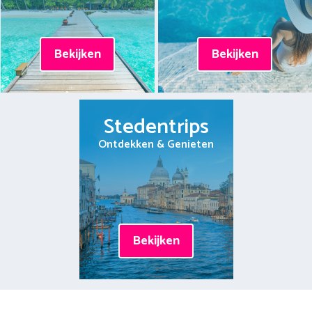
Bekijken
Bekijken
Stedentrips
Ontdekken & Genieten
Bekijken