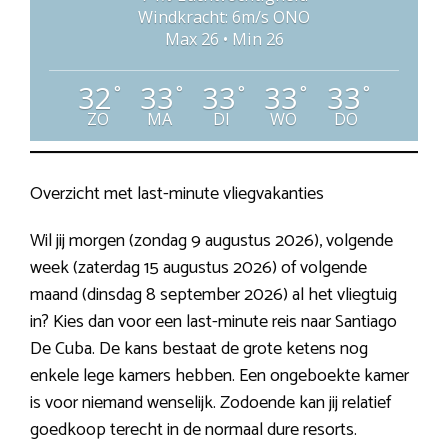
Windkracht: 6m/s ONO
Max 26 • Min 26
32
33
33
33
33
°
°
°
°
°
ZO
MA
DI
WO
DO
Overzicht met last-minute vliegvakanties
Wil jij morgen (zondag 9 augustus 2026), volgende
week (zaterdag 15 augustus 2026) of volgende
maand (dinsdag 8 september 2026) al het vliegtuig
in? Kies dan voor een last-minute reis naar Santiago
De Cuba. De kans bestaat de grote ketens nog
enkele lege kamers hebben. Een ongeboekte kamer
is voor niemand wenselijk. Zodoende kan jij relatief
goedkoop terecht in de normaal dure resorts.