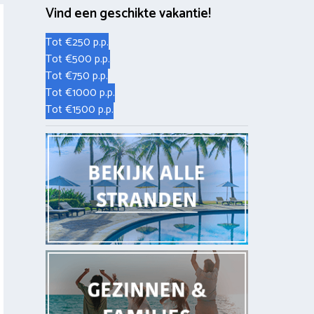
Vind een geschikte vakantie!
Tot €250 p.p.
Tot €500 p.p.
Tot €750 p.p.
Tot €1000 p.p.
Tot €1500 p.p.