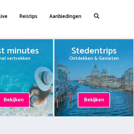
sive
Reistips
Aanbiedingen
st minutes
Stedentrips
nel vertrekken
Ontdekken & Genieten
Bekijken
Bekijken