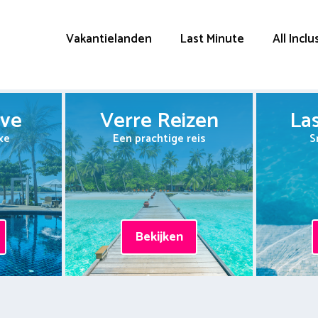
Vakantielanden
Last Minute
All Inclu
ive
Verre Reizen
La
xe
Een prachtige reis
S
Bekijken