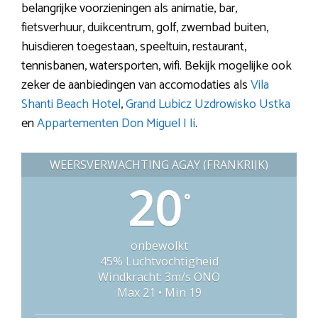
belangrijke voorzieningen als animatie, bar,
fietsverhuur, duikcentrum, golf, zwembad buiten,
huisdieren toegestaan, speeltuin, restaurant,
tennisbanen, watersporten, wifi. Bekijk mogelijke ook
zeker de aanbiedingen van accomodaties als
Vila
Shanti Beach Hotel
,
Grand Lubicz Uzdrowisko Ustka
en
Appartementen Don Miguel I Ii
.
WEERSVERWACHTING AGAY (FRANKRIJK)
20
°
onbewolkt
45% Luchtvochtigheid
Windkracht: 3m/s ONO
Max 21 • Min 19