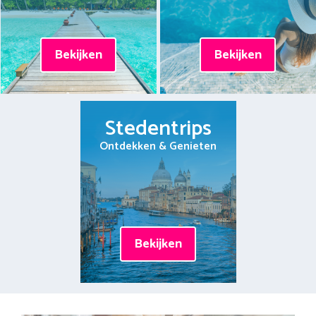
Bekijken
Bekijken
Stedentrips
Ontdekken & Genieten
Bekijken