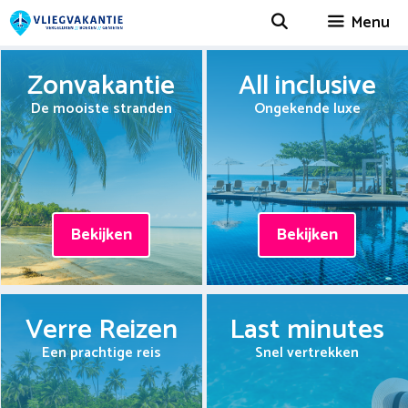
Spring
Menu
naar
inhoud
Zonvakantie
All inclusive
De mooiste stranden
Ongekende luxe
Bekijken
Bekijken
Verre Reizen
Last minutes
Een prachtige reis
Snel vertrekken