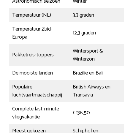
Astronomisch seizoen
Winter
Temperatuur (NL)
3,3 graden
Temperatuur Zuid-
12,3 graden
Europa
Wintersport &
Pakketreis-toppers
Winterzon
De mooiste landen
Brazilië en Bali
Populaire
British Airways en
luchtvaartmaatschappij
Transavia
Complete last-minute
€138,50
vliegvakantie
Meest gekozen
Schiphol en