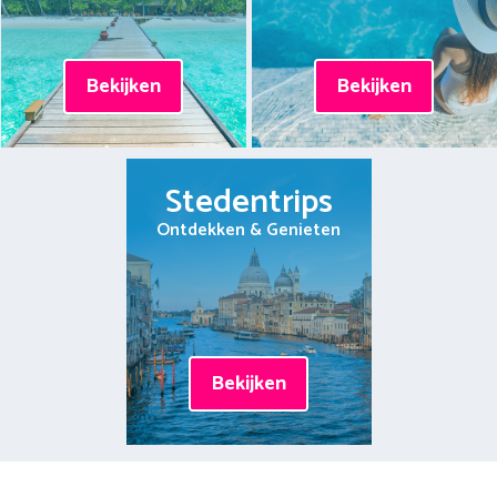
Bekijken
Bekijken
Stedentrips
Ontdekken & Genieten
Bekijken