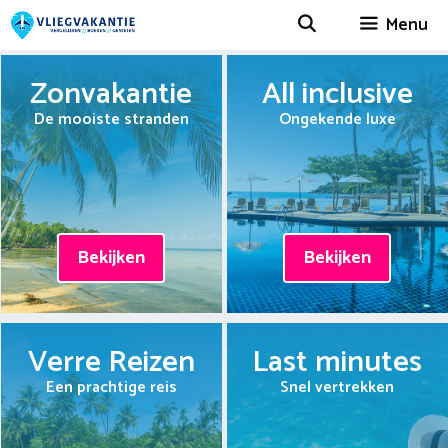
Spring
Menu
naar
inhoud
Zonvakantie
All inclusive
De mooiste stranden
Ongekende luxe
Bekijken
Bekijken
Verre Reizen
Last minutes
Een prachtige reis
Snel vertrekken