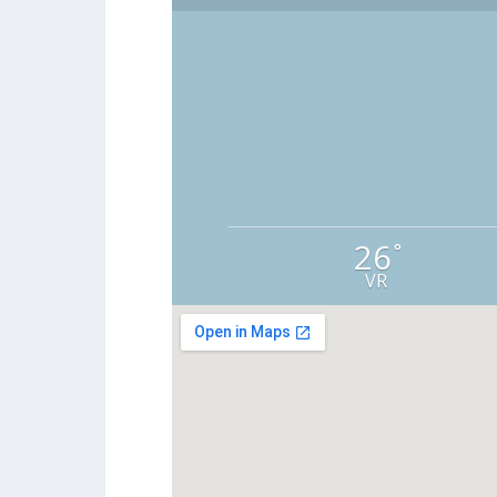
26
°
VR