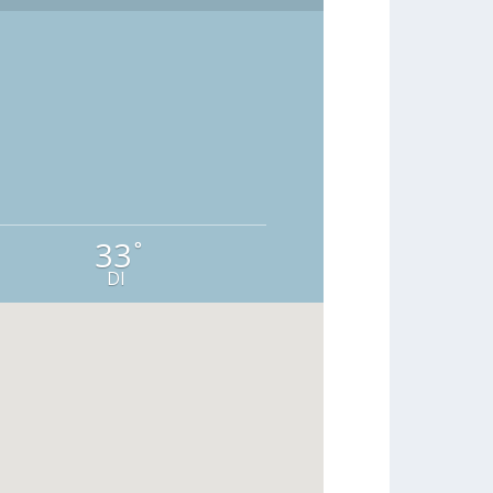
33
°
DI