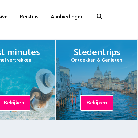
sive
Reistips
Aanbiedingen
st minutes
Stedentrips
nel vertrekken
Ontdekken & Genieten
Bekijken
Bekijken