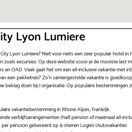
ity Lyon Lumiere
e City Lyon Lumiere? Niet voor niets een zeer populair hotel in
iten zoals excursies. Op deze website scoor je de mooiste last 
 en OAD. Vaak gaat het om een all-inclusive vakantie met inb
l van een pakketreis? Zo’n samengestelde vakantie is goedkoop
w beklag doen bij 1 organisatie. Op populaire bestemmingen zijn 
ulaire vakantiebestemming in Rhone Alpes, Frankrijk.
nde verblijfsarrangementen (half pension of maximaal all-inclu
32 per persoon gebaseerd op 4-sterren Logies (Autovakantie).