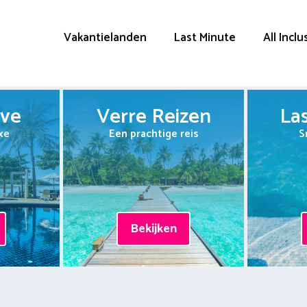
Vakantielanden
Last Minute
All Inclu
ive
Verre Reizen
La
xe
Een prachtige reis
S
Bekijken