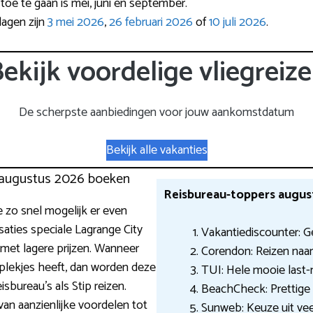
toe te gaan is mei, juni en september.
agen zijn
3 mei 2026
,
26 februari 2026
of
10 juli 2026
.
ekijk voordelige vliegreiz
De scherpste aanbiedingen voor jouw aankomstdatum
Bekijk alle vakanties
7 augustus 2026 boeken
Reisbureau-toppers augus
je zo snel mogelijk er even
aties speciale Lagrange City
Vakantiediscounter: G
 met lagere prijzen. Wanneer
Corendon: Reizen naar
 plekjes heeft, dan worden deze
TUI: Hele mooie last-
sbureau’s als Stip reizen.
BeachCheck: Prettige v
van aanzienlijke voordelen tot
Sunweb: Keuze uit ve