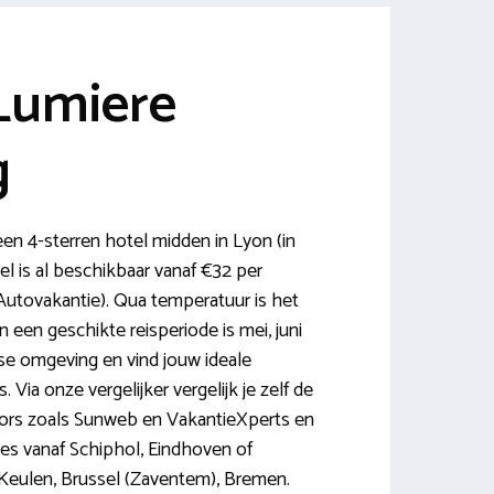
 Lumiere
g
een 4-sterren hotel midden in Lyon (in
el is al beschikbaar vanaf €32 per
Autovakantie). Qua temperatuur is het
n een geschikte reisperiode is mei, juni
e omgeving en vind jouw ideale
. Via onze vergelijker vergelijk je zelf de
ors zoals Sunweb en VakantieXperts en
ines vanaf Schiphol, Eindhoven of
 Keulen, Brussel (Zaventem), Bremen.