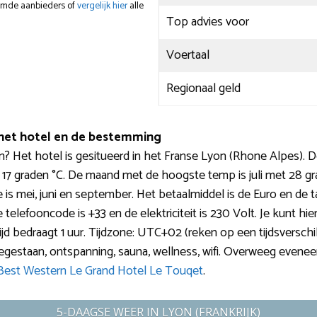
oemde aanbieders of
vergelijk hier
alle
Top advies voor
Voertaal
Regionaal geld
n het hotel en de bestemming
? Het hotel is gesitueerd in het Franse Lyon (Rhone Alpes). D
’n 17 graden °C. De maand met de hoogste temp is juli met 28 g
is mei, juni en september. Het betaalmiddel is de Euro en de ta
elefooncode is +33 en de elektriciteit is 230 Volt. Je kunt hier
 bedraagt 1 uur. Tijdzone: UTC+02 (reken op een tijdsverschil v
n toegestaan, ontspanning, sauna, wellness, wifi. Overweeg eve
Best Western Le Grand Hotel Le Touqet
.
5-DAAGSE WEER IN LYON (FRANKRIJK)