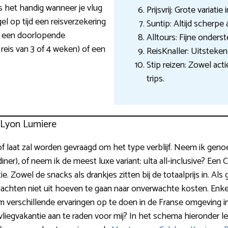
is het handig wanneer je vlug
Prijsvrij: Grote variati
el op tijd een reisverzekering
Suntip: Altijd scherpe
jn een doorlopende
Alltours: Fijne onderst
 reis van 3 of 4 weken) of een
ReisKnaller: Uitsteke
Stip reizen: Zowel act
trips.
y Lyon Lumiere
of laat zal worden gevraagd om het type verblijf. Neem ik geno
diner), of neem ik de meest luxe variant: ulta all-inclusive? Een
 Zowel de snacks als drankjes zitten bij de totaalprijs in. Als g
achten niet uit hoeven te gaan naar onverwachte kosten. Enkel 
e om verschillende ervaringen op te doen in de Franse omgeving
vliegvakantie aan te raden voor mij? In het schema hieronder le