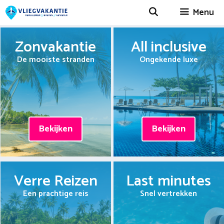
Spring
Menu
naar
inhoud
Zonvakantie
All inclusive
De mooiste stranden
Ongekende luxe
Bekijken
Bekijken
Verre Reizen
Last minutes
Een prachtige reis
Snel vertrekken