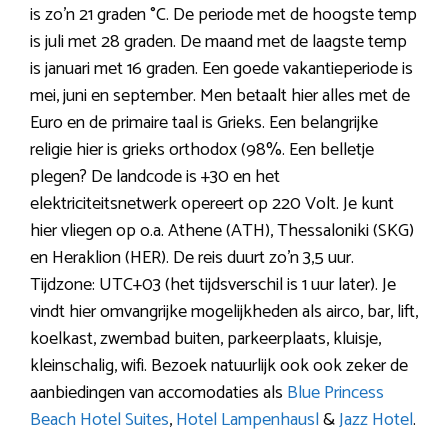
is zo’n 21 graden °C. De periode met de hoogste temp
is juli met 28 graden. De maand met de laagste temp
is januari met 16 graden. Een goede vakantieperiode is
mei, juni en september. Men betaalt hier alles met de
Euro en de primaire taal is Grieks. Een belangrijke
religie hier is grieks orthodox (98%. Een belletje
plegen? De landcode is +30 en het
elektriciteitsnetwerk opereert op 220 Volt. Je kunt
hier vliegen op o.a. Athene (ATH), Thessaloniki (SKG)
en Heraklion (HER). De reis duurt zo’n 3,5 uur.
Tijdzone: UTC+03 (het tijdsverschil is 1 uur later). Je
vindt hier omvangrijke mogelijkheden als airco, bar, lift,
koelkast, zwembad buiten, parkeerplaats, kluisje,
kleinschalig, wifi. Bezoek natuurlijk ook ook zeker de
aanbiedingen van accomodaties als
Blue Princess
Beach Hotel Suites
,
Hotel Lampenhausl
&
Jazz Hotel
.