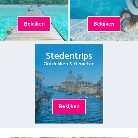
Bekijken
Bekijken
Stedentrips
Ontdekken & Genieten
Bekijken