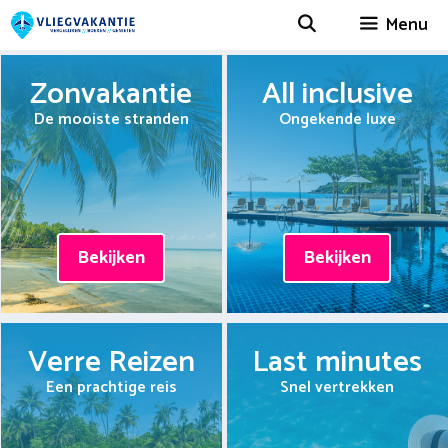
Spring
Menu
naar
inhoud
Zonvakantie
All inclusive
De mooiste stranden
Ongekende luxe
Bekijken
Bekijken
Verre Reizen
Last minutes
Een prachtige reis
Snel vertrekken