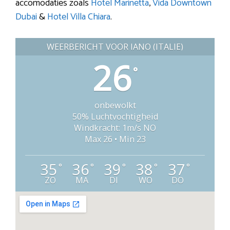
accomodaties zoals
Hotel Marinetta
,
Vida Downtown
Dubai
&
Hotel Villa Chiara
.
WEERBERICHT VOOR IANO (ITALIË)
26
°
onbewolkt
50% Luchtvochtigheid
Windkracht: 1m/s NO
Max 26 • Min 23
35
36
39
38
37
°
°
°
°
°
ZO
MA
DI
WO
DO