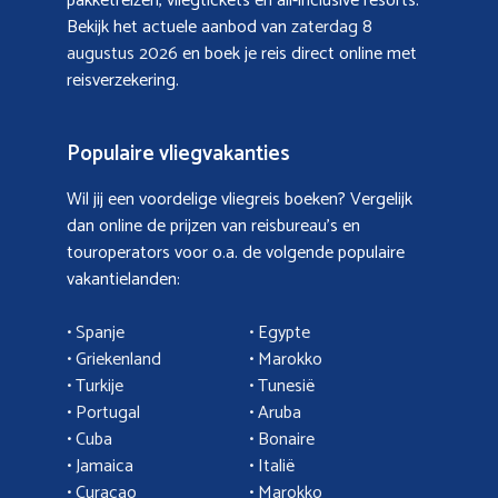
pakketreizen, vliegtickets en all-inclusive resorts.
Bekijk het actuele aanbod van
zaterdag 8
augustus 2026
en boek je reis direct online met
reisverzekering.
Populaire vliegvakanties
Wil jij een voordelige vliegreis boeken? Vergelijk
dan online de prijzen van reisbureau’s en
touroperators voor o.a. de volgende populaire
vakantielanden:
• Spanje
• Egypte
• Griekenland
•
Marokko
• Turkije
• Tunesië
•
Portugal
•
Aruba
•
Cuba
• Bonaire
•
Jamaica
•
Italië
• Curacao
•
Marokko