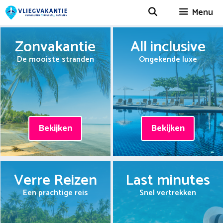
Spring
Menu
naar
inhoud
Zonvakantie
All inclusive
De mooiste stranden
Ongekende luxe
Bekijken
Bekijken
Verre Reizen
Last minutes
Een prachtige reis
Snel vertrekken