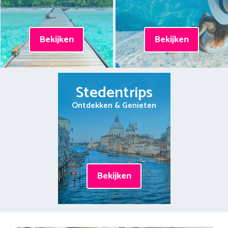
Bekijken
Bekijken
Stedentrips
Ontdekken & Genieten
Bekijken