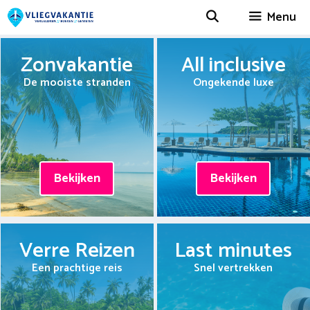
Spring
Menu
naar
inhoud
Zonvakantie
All inclusive
De mooiste stranden
Ongekende luxe
Bekijken
Bekijken
Verre Reizen
Last minutes
Een prachtige reis
Snel vertrekken