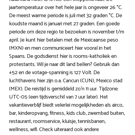
jaartemperatuur over het hele jaar is ongeveer 26 °C.
De meest warme periode is juli met 32 graden °C. De
koudste maand is januari met 27 graden. Een goede
periode om deze regio te bezoeken is november t/m
april. Je kunt hier betalen met de Mexicaanse peso
(MXN) en men communiceert hier vooral in het
Spaans. De godsdienst hier is rooms-katholiek en
protestants. Wil je naar dit land bellen? Gebruik dan
+52 en de votage-spanning is 127 Volt. De
luchthavens hier zijn o.a. Cancun (CUN), Mexico stad
(MEX). De reistijd is gemiddeld zo’n 11 uur. Tijdzone:
UTC-05 (een tijdsverschil van 7 uur later). Het
vakantieverblijf biedt velerlei mogelijkheden als airco,
bar, kinderopvang, fitness, kids club, zwembad buiten,
restaurant, roomservice, kluisje, tennisbanen,
wellness, wifi. Check uiteraard ook andere