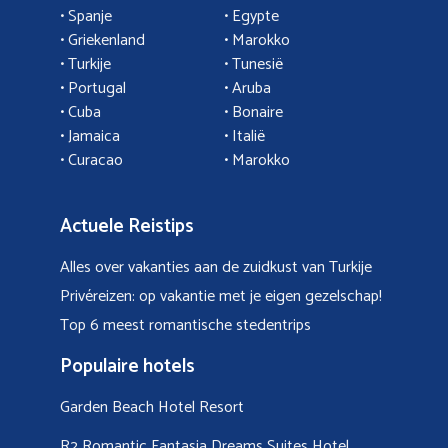
• Spanje
• Egypte
• Griekenland
•
Marokko
• Turkije
• Tunesië
•
Portugal
•
Aruba
•
Cuba
• Bonaire
•
Jamaica
•
Italië
• Curacao
•
Marokko
Actuele Reistips
Alles over vakanties aan de zuidkust van Turkije
Privéreizen: op vakantie met je eigen gezelschap!
Top 6 meest romantische stedentrips
Populaire hotels
Garden Beach Hotel Resort
R2 Romantic Fantasia Dreams Suites Hotel