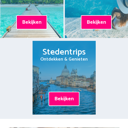
Bekijken
Bekijken
Stedentrips
Ontdekken & Genieten
Bekijken