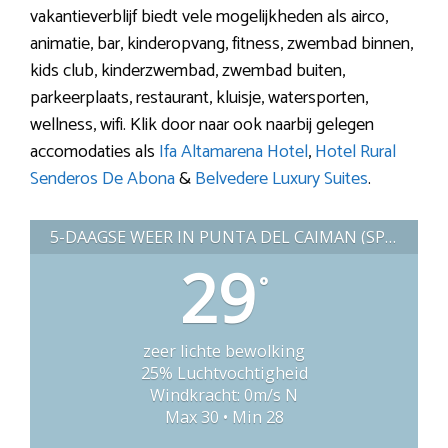
vakantieverblijf biedt vele mogelijkheden als airco,
animatie, bar, kinderopvang, fitness, zwembad binnen,
kids club, kinderzwembad, zwembad buiten,
parkeerplaats, restaurant, kluisje, watersporten,
wellness, wifi. Klik door naar ook naarbij gelegen
accomodaties als
Ifa Altamarena Hotel
,
Hotel Rural
Senderos De Abona
&
Belvedere Luxury Suites
.
5-DAAGSE WEER IN PUNTA DEL CAIMAN (SPANJE)
29
°
zeer lichte bewolking
25% Luchtvochtigheid
Windkracht: 0m/s N
Max 30 • Min 28