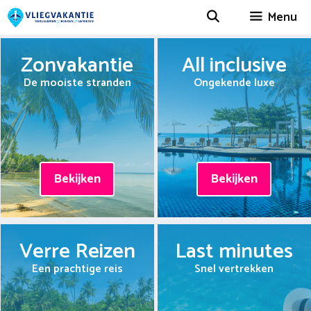
Spring
Menu
naar
inhoud
Zonvakantie
All inclusive
De mooiste stranden
Ongekende luxe
Bekijken
Bekijken
Verre Reizen
Last minutes
Een prachtige reis
Snel vertrekken