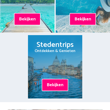
Bekijken
Bekijken
Stedentrips
Ontdekken & Genieten
Bekijken