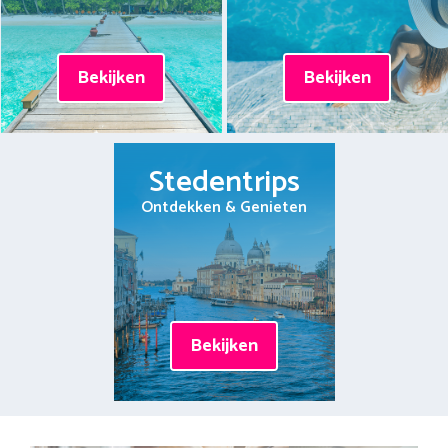
Bekijken
Bekijken
Stedentrips
Ontdekken & Genieten
Bekijken