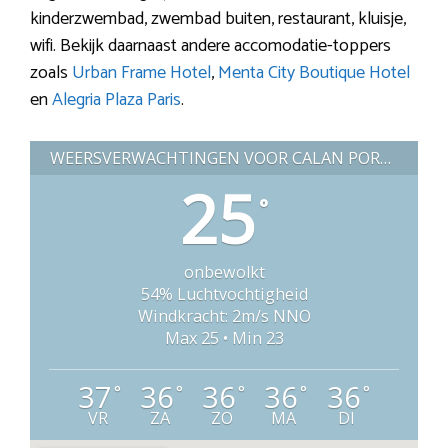
kinderzwembad, zwembad buiten, restaurant, kluisje,
wifi. Bekijk daarnaast andere accomodatie-toppers
zoals
Urban Frame Hotel
,
Menta City Boutique Hotel
en
Alegria Plaza Paris
.
WEERSVERWACHTINGEN VOOR CALAN PORTER (SPANJE)
25
°
onbewolkt
54% Luchtvochtigheid
Windkracht: 2m/s NNO
Max 25 • Min 23
37
36
36
36
36
°
°
°
°
°
VR
ZA
ZO
MA
DI