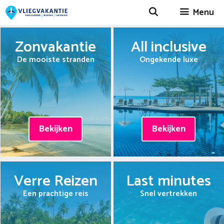
Spring
Menu
naar
inhoud
Zonvakantie
All inclusive
De mooiste stranden
Ongekende luxe
Bekijken
Bekijken
Verre Reizen
Last minutes
Een prachtige reis
Snel vertrekken