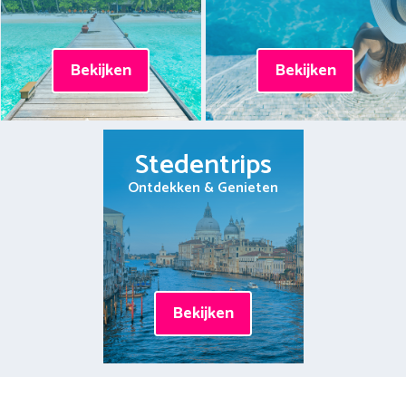
Bekijken
Bekijken
Stedentrips
Ontdekken & Genieten
Bekijken