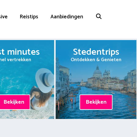
sive
Reistips
Aanbiedingen
st minutes
Stedentrips
nel vertrekken
Ontdekken & Genieten
Bekijken
Bekijken