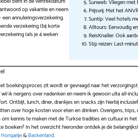
lexibel bent in de vertrekdatum
Sunweb: Vliegen met 
rantwoord op vakantie en neem
Prijsvrij: Met het AN
– een annuleringsverzekering.
Suntip: Veel hotels me
pende verzekering (bij korte
Alltours: Eenvoudig e
erzekering (als je 4 weken
ReisKnaller: Ook aanb
Stip reizen: Last-minut
el
 het boekingsproces zit wordt er gevraagd naar het verzorgingsty
 of wil ik nergens over nadenken en neem ik gewoon ulta all-inc
. Ontbijt, lunch, diner, drankjes en snacks zijn hierbij inclusie
 zitten over hoge kosten voor eten en drinken. Overigens, trips,
s om kennis te maken met de Turkse tradities en cultuur in he
 te boeken? In het overzicht hieronder ontdek je de belangrijk
,
Hongarije
&
Baskenland
.