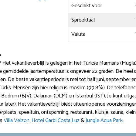
Geschikt voor
Spreektaal
Valuta
o
et vakantieverblijf is gelegen in het Turkse Marmaris (Mugla)
e gemiddelde jaartemperatuur is ongeveer 22 graden. De heet
en. De beste vakantieperiode is mei tot half juni, september en
Turks. Mensen zijn hier religieus: moslim (99,8%). De telefoonc
, Bodrum (BJV), Dalaman (DLM) en Istanbul (IST). Je kunt uitgaan 
 later). Het vakantieverblijf biedt uiteenlopende voorzieningen als
ts, speeltuin, ontspanning, restaurant, kluisje, sauna, kleinsch
ls
Villa Velzon
,
Hotel Garbi Costa Luz
&
Jungle Aqua Park
.