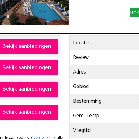
Bek
Locatie
Bekijk aanbiedingen
Review
Bekijk aanbiedingen
Adres
Gebied
Bekijk aanbiedingen
Bestemming
Bekijk aanbiedingen
Gem. Temp
Vliegtijd
oemde aanbieders of
vergelijk hier
alle