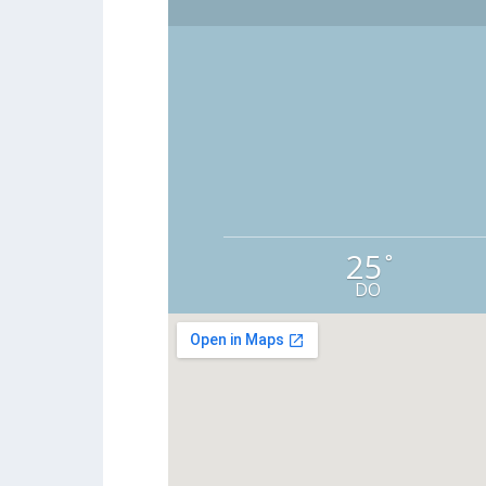
25
°
DO