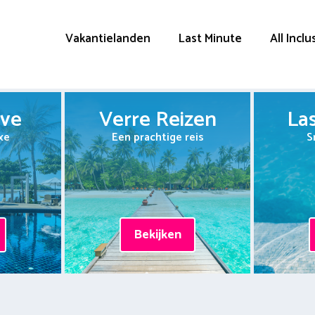
Vakantielanden
Last Minute
All Inclu
ive
Verre Reizen
La
xe
Een prachtige reis
S
Bekijken