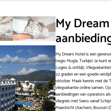
My Dream 
aanbiedin
My Dream Hotel is een gerenom
(regio Mugla, Turkije). Je kunt 
Logies & ontbijt, Vliegvakanti
22 graden en een goede reistijd
oktober. Maak kennis met de Tu
vliegvakantie online samen. Op
aanbiedingen van operators als 
vliegreis met Swiss vanaf Schip
Maastricht (Aachen), Brussel (