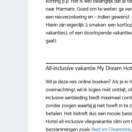
korting p.p. Het is wel belangrijk dat je f
naar Marmaris. Goed om te weten: ga ve
een reisverzekering en – indien gewenst 
Hierin zijn eigenlijk 2 smaken: een kortlo
vakanties), of een doorlopende vakantiev
gaat).
All-inclusive vakantie My Dream Hot
Wil je deze reis online boeken? Als je in
overnachting), wil ik logies mét ontbijt,
inclusive aanbieding biedt maximaal comfort
zonder zorgen waarbij jij niet hoeft in te
betalen. Het betreft dus een mooie basi
Hotel all-inclusive vliegvakantie slim om
bestemmingen zoals
Ried Im Oberinntal