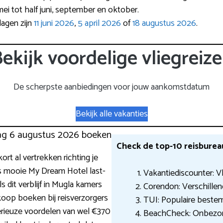
mei tot half juni, september en oktober.
agen zijn
11 juni 2026
,
5 april 2026
of
18 augustus 2026
.
ekijk voordelige vliegreiz
De scherpste aanbiedingen voor jouw aankomstdatum
Bekijk alle vakanties
dag 6 augustus 2026 boeken
Check de top-10 reisburea
kort al vertrekken richting je
s mooie My Dream Hotel last-
Vakantiediscounter: V
s dit verblijf in Mugla kamers
Corendon: Verschillend
koop boeken bij reisverzorgers
TUI: Populaire beste
serieuze voordelen van wel €370
BeachCheck: Onbezor