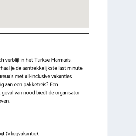
 verblijf in het Turkse Marmaris.
al je de aantrekkelijkste last minute
eua’s met all-inclusive vakanties
dig aan een pakketreis? Een
t geval van nood biedt de organisator
even.
jt (Vliegvakantie).