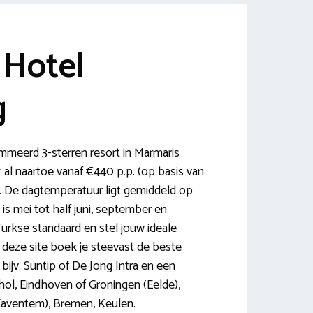
Hotel
g
meerd 3-sterren resort in Marmaris
er al naartoe vanaf €440 p.p. (op basis van
e). De dagtemperatuur ligt gemiddeld op
 is mei tot half juni, september en
rkse standaard en stel jouw ideale
 deze site boek je steevast de beste
bijv. Suntip of De Jong Intra en een
hol, Eindhoven of Groningen (Eelde),
Zaventem), Bremen, Keulen.