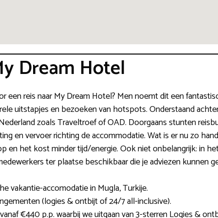
My Dream Hotel
or een reis naar My Dream Hotel? Men noemt dit een fantastisch
rele uitstapjes en bezoeken van hotspots. Onderstaand achterha
Nederland zoals Traveltroef of OAD. Doorgaans stunten reisbur
chting en vervoer richting de accommodatie. Wat is er nu zo han
en het kost minder tijd/energie. Ook niet onbelangrijk: in he
medewerkers ter plaatse beschikbaar die je adviezen kunnen g
he vakantie-accomodatie in Mugla, Turkije.
gementen (logies & ontbijt of 24/7 all-inclusive).
e vanaf €440 p.p. waarbij we uitgaan van 3-sterren Logies & ontbi