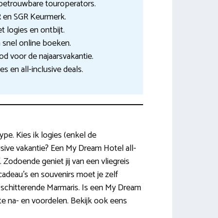
betrouwbare touroperators.
VR en SGR Keurmerk.
t logies en ontbijt.
n snel online boeken.
od voor de najaarsvakantie.
es en all-inclusive deals.
pe. Kies ik logies (enkel de
lusive vakantie? Een My Dream Hotel all-
f. Zodoende geniet jij van een vliegreis
 cadeau’s en souvenirs moet je zelf
t schitterende Marmaris. Is een My Dream
ste na- en voordelen. Bekijk ook eens