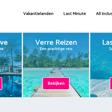
Vakantielanden
Last Minute
All Inclu
ive
Verre Reizen
La
xe
Een prachtige reis
S
Bekijken