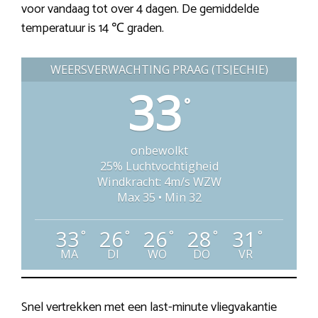
voor vandaag tot over 4 dagen. De gemiddelde
temperatuur is 14 ℃ graden.
WEERSVERWACHTING PRAAG (TSJECHIË)
33
°
onbewolkt
25% Luchtvochtigheid
Windkracht: 4m/s WZW
Max 35 • Min 32
33
26
26
28
31
°
°
°
°
°
MA
DI
WO
DO
VR
Snel vertrekken met een last-minute vliegvakantie