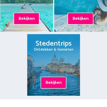
Bekijken
Bekijken
Stedentrips
Ontdekken & Genieten
Bekijken