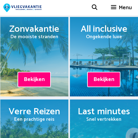
Spring
Menu
naar
inhoud
Zonvakantie
All inclusive
De mooiste stranden
Ongekende luxe
Bekijken
Bekijken
Verre Reizen
Last minutes
Een prachtige reis
Snel vertrekken