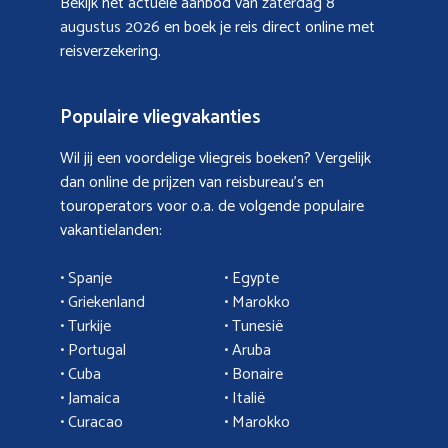
Bekijk het actuele aanbod van
zaterdag 8
augustus 2026
en boek je reis direct online met
reisverzekering.
Populaire vliegvakanties
Wil jij een voordelige vliegreis boeken? Vergelijk
dan online de prijzen van reisbureau’s en
touroperators voor o.a. de volgende populaire
vakantielanden:
• Spanje
• Egypte
• Griekenland
•
Marokko
• Turkije
• Tunesië
•
Portugal
•
Aruba
•
Cuba
• Bonaire
•
Jamaica
•
Italië
• Curacao
•
Marokko