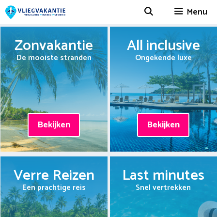
Spring
Menu
naar
inhoud
Zonvakantie
All inclusive
De mooiste stranden
Ongekende luxe
Bekijken
Bekijken
Verre Reizen
Last minutes
Een prachtige reis
Snel vertrekken