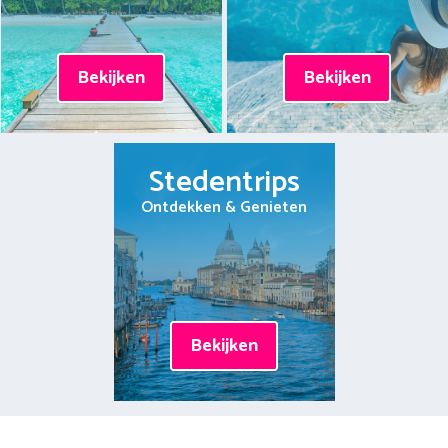
Bekijken
Bekijken
Stedentrips
Ontdekken & Genieten
Bekijken