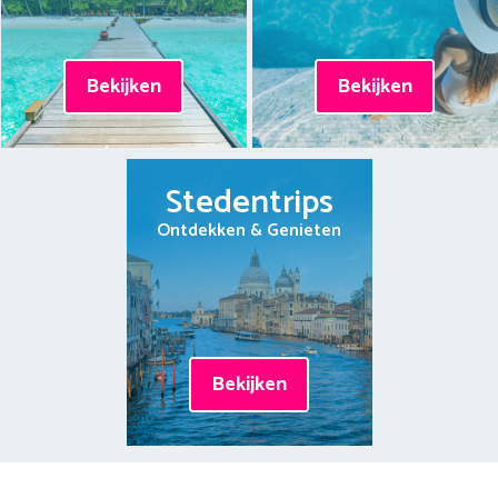
Bekijken
Bekijken
Stedentrips
Ontdekken & Genieten
Bekijken