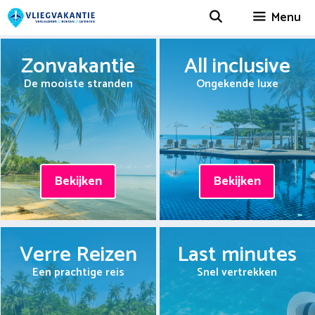
Spring
Menu
naar
inhoud
Zonvakantie
All inclusive
De mooiste stranden
Ongekende luxe
Bekijken
Bekijken
Verre Reizen
Last minutes
Een prachtige reis
Snel vertrekken