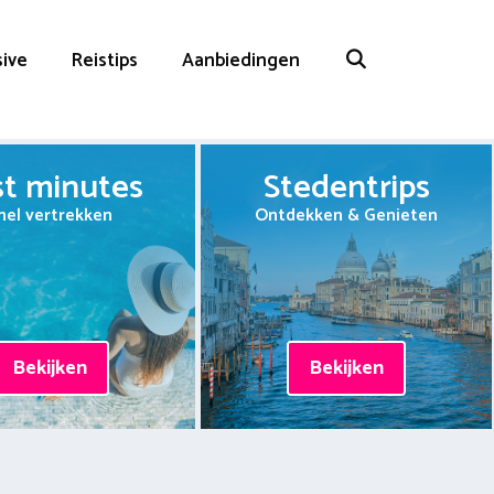
sive
Reistips
Aanbiedingen
st minutes
Stedentrips
nel vertrekken
Ontdekken & Genieten
Bekijken
Bekijken