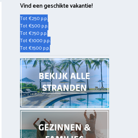
Vind een geschikte vakantie!
Tot €250 p.p.
Tot €500 p.p.
Tot €750 p.p.
Tot €1000 p.p.
Tot €1500 p.p.