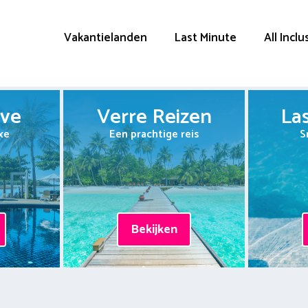
Vakantielanden
Last Minute
All Inclu
ive
Verre Reizen
La
xe
Een prachtige reis
S
Bekijken