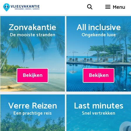
Spring
Menu
naar
inhoud
Zonvakantie
All inclusive
De mooiste stranden
Ongekende luxe
Bekijken
Bekijken
Verre Reizen
Last minutes
Een prachtige reis
Snel vertrekken