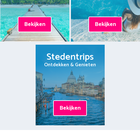
Bekijken
Bekijken
Stedentrips
Ontdekken & Genieten
Bekijken