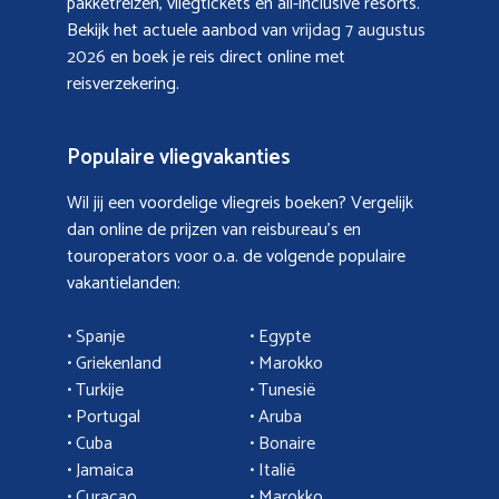
pakketreizen, vliegtickets en all-inclusive resorts.
Bekijk het actuele aanbod van
vrijdag 7 augustus
2026
en boek je reis direct online met
reisverzekering.
Populaire vliegvakanties
Wil jij een voordelige vliegreis boeken? Vergelijk
dan online de prijzen van reisbureau’s en
touroperators voor o.a. de volgende populaire
vakantielanden:
• Spanje
• Egypte
• Griekenland
•
Marokko
• Turkije
• Tunesië
•
Portugal
•
Aruba
•
Cuba
• Bonaire
•
Jamaica
•
Italië
• Curacao
•
Marokko