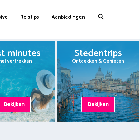
sive
Reistips
Aanbiedingen
st minutes
Stedentrips
nel vertrekken
Ontdekken & Genieten
Bekijken
Bekijken