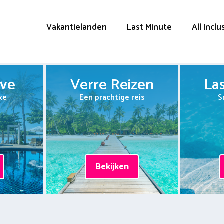
Vakantielanden
Last Minute
All Inclu
ive
Verre Reizen
La
xe
Een prachtige reis
S
Bekijken