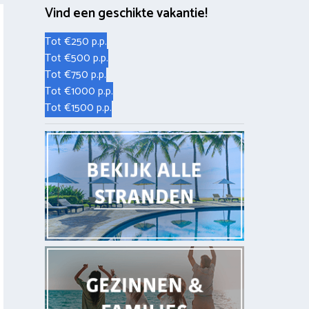
Vind een geschikte vakantie!
Tot €250 p.p.
Tot €500 p.p.
Tot €750 p.p.
Tot €1000 p.p.
Tot €1500 p.p.