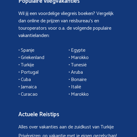
Populaire vliegvakanties
Wil jij een voordelige vliegreis boeken? Vergelijk
dan online de prijzen van reisbureau’s en
touroperators voor o.a. de volgende populaire
vakantielanden:
• Spanje
• Egypte
• Griekenland
•
Marokko
• Turkije
• Tunesië
•
Portugal
•
Aruba
•
Cuba
• Bonaire
•
Jamaica
•
Italië
• Curacao
•
Marokko
Actuele Reistips
Alles over vakanties aan de zuidkust van Turkije
Privéreizen: op vakantie met je eigen gezelschap!