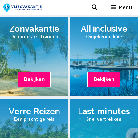
Spring
Menu
naar
inhoud
Zonvakantie
All inclusive
De mooiste stranden
Ongekende luxe
Bekijken
Bekijken
Verre Reizen
Last minutes
Een prachtige reis
Snel vertrekken