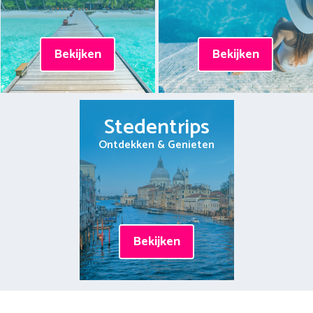
Bekijken
Bekijken
Stedentrips
Ontdekken & Genieten
Bekijken