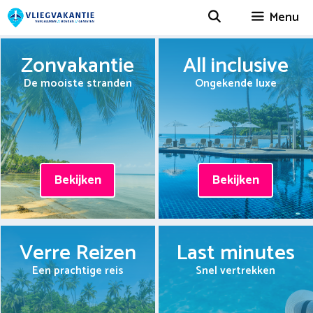
Spring
Menu
naar
inhoud
Zonvakantie
All inclusive
De mooiste stranden
Ongekende luxe
Bekijken
Bekijken
Verre Reizen
Last minutes
Een prachtige reis
Snel vertrekken